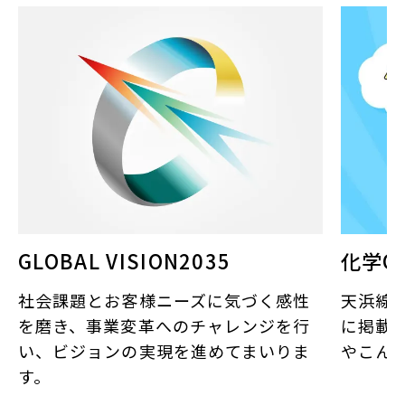
GLOBAL VISION2035
化学Q
社会課題とお客様ニーズに気づく感性
天浜線
を磨き、事業変革へのチャレンジを行
に掲載
い、ビジョンの実現を進めてまいりま
やこんな
す。