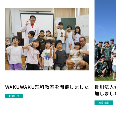
WAKUWAKU理科教室を開催しました
掛川法人
加しまし
地域社会
地域社会