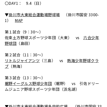
〇DAY1： 9.4（日）
▼
掛川市大東総合運動場野球場
（掛川市国安 3300-
1）
MAP
第１試合（9：30～）
佐束土方野球スポーツ少年団（大東） vs
六合少年
野球団
（島田）
第２試合（11：30～）
リトルジャイアンツ
（三島） vs
熱海少年野球クラ
ブ
（熱海）
第３試合（13：30～）
裾野イーグルス野球少年団
（裾野） vs 引佐ドリー
ムジュニア野球スポーツ少年団（浜名湖）
▼
掛川市大東総合運動場多目的広場
（掛川市国安 33