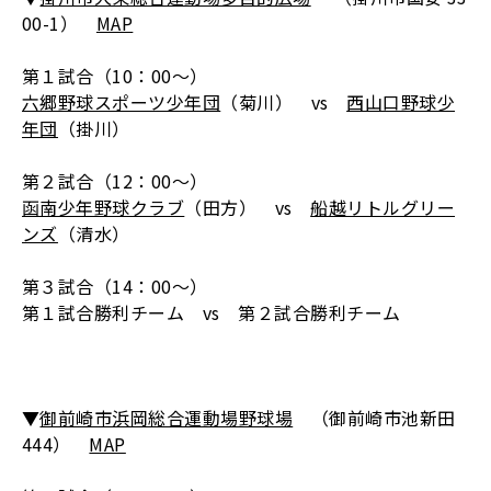
00-1）
MAP
第１試合（10：00～）
六郷野球スポーツ少年団
（菊川） vs
西山口野球少
年団
（掛川）
第２試合（12：00～）
函南少年野球クラブ
（田方） vs
船越リトルグリー
ンズ
（清水）
第３試合（14：00～）
第１試合勝利チーム vs 第２試合勝利チーム
▼
御前崎市浜岡総合運動場野球場
（御前崎市池新田
444）
MAP