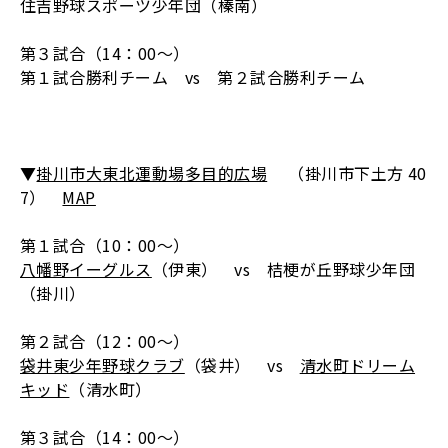
住吉野球スポーツ少年団（榛南）
第３試合（14：00～）
第１試合勝利チーム vs 第２試合勝利チーム
▼
掛川市大東北運動場多目的広場
（掛川市下土方 40
7）
MAP
第１試合（10：00～）
八幡野イーグルス
（伊東） vs 桔梗が丘野球少年団
（掛川）
第２試合（12：00～）
袋井東少年野球クラブ
（袋井） vs
清水町ドリーム
キッド
（清水町）
第３試合（14：00～）