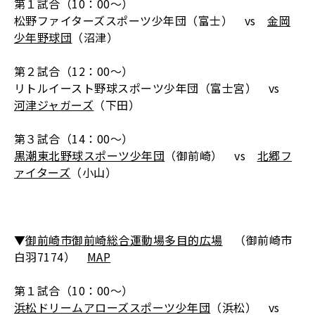
第１試合（10：00～）
松野ファイターズスポーツ少年団（富士） vs
金岡
少年野球団
（沼津）
第２試合（12：00～）
リトルイースト野球スポーツ少年団（富士宮） vs
河津ジャガーズ
（下田）
第３試合（14：00～）
黒潮東北野球スポーツ少年団
（御前崎） vs
北郷フ
ァイターズ
（小山）
▼
御前崎市御前崎総合運動場多目的広場
（御前崎市
白羽7174）
MAP
第１試合（10：00～）
浜松ドリームアローズスポーツ少年団
（浜松） vs