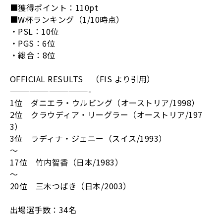
■獲得ポイント：
110pt
■
W
杯ランキング（
1/10
時点）
・
PSL
：
10
位
・
PGS
：
6
位
・総合：
8
位
OFFICIAL RESULTS
（
FIS
より引用）
————————————
-
1
位 ダニエラ・ウルビング（オーストリア
/1998
）
2
位 クラウディア・リーグラー（オーストリア
/197
3
）
3
位 ラディナ・ジェニー（スイス
/1993
）
～
17
位 竹内智香（日本
/1983
）
～
20
位 三木つばき（日本
/2003
）
出場選手数：
34
名
————————————
-