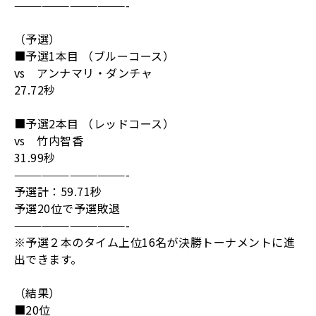
————————————
-
（予選）
■予選
1
本目 （ブルーコース）
vs
アンナマリ・ダンチャ
27.72
秒
■予選
2
本目 （レッドコース）
vs
竹内智香
31.99
秒
————————————
-
予選計：
59.71
秒
予選
20
位で予選敗退
————————————
-
※予選２本のタイム上位
16
名が決勝トーナメントに進
出できます。
（結果）
■
20
位