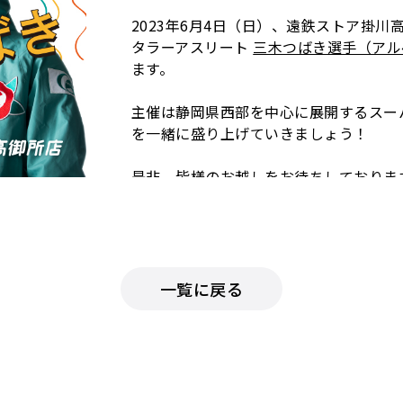
2023年6月4日（日）、遠鉄ストア掛
タラーアスリート
三木つばき選手（アル
ます。
主催は静岡県西部を中心に展開するスー
を一緒に盛り上げていきましょう！
是非、皆様のお越しをお待ちしております
（開催日時）
2023年6月4日（日）13時～17時
一覧に戻る
（開催場所）
ミソラタウン掛川本棟１Fエントランス
静岡県掛川市高御所字前坪363-1
MAP