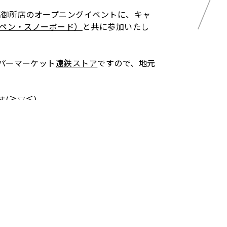
川高御所店のオープニングイベントに、キャ
ペン・スノーボード）
と共に参加いたし
パーマーケット
遠鉄ストア
ですので、地元
(≧▽≦)
（遠鉄ストア掛川高御所店入口付近）