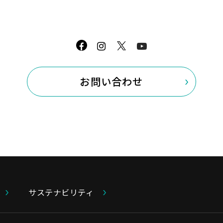
【イベントプログラム】
13:00～
・オープンニングセレモニー
13：15～
・キャタラーの原子モデルカードゲーム
ル
）
お問い合わせ
・三木つばき選手と握手・撮影会
15：00～
・三木つばき選手グッズ争奪 じゃんけ
16：00～
・三木つばき選手 １時間店長（遠鉄ス
サステナビリティ
※イベント開催時に店舗運営ができない
なる場合があります。
※本イベントのハイライトなど、
キャタラ