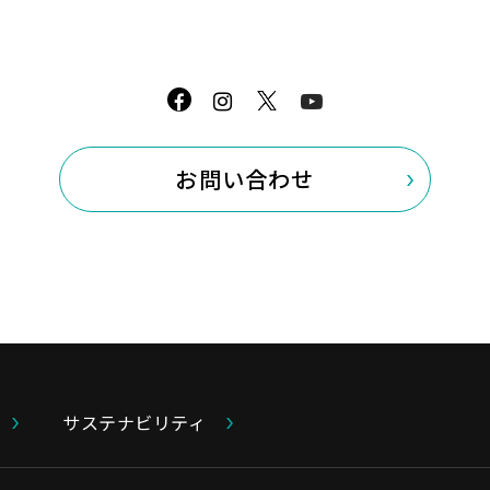
ビュー【1日密着（後編）】
撮影日：2023年10月23日（土）
場所：三島市立西小学校
面白かったという方は、高評価ボタンやチ
です(#^^#)
お問い合わせ
*******************************
コメントやチャンネル登録お待ちしていま
https://bit.ly/2XoOMvm
*******************************
#YouTube
#キャタラートーナメント
サステナビリティ