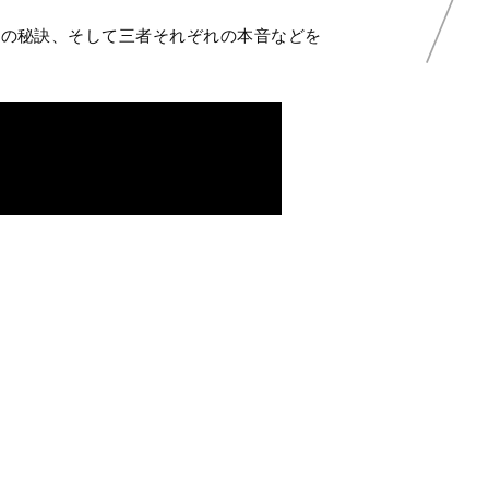
。
さの秘訣、そして三者それぞれの本音などを
島GE」を支える保護者と指導者、選手インタ