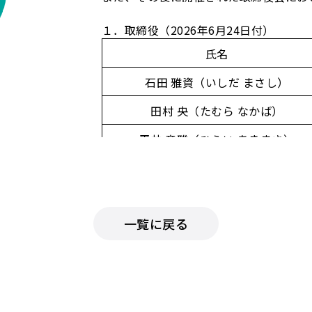
１．取締役（2026年6月24日付）
氏名
石田 雅資（いしだ まさし）
田村 央（たむら なかば）
平井 章雅（ひらい あきまさ）
村田 久武（むらた ひさたけ）
西川 昌宏（にしかわ まさひろ）
一覧に戻る
2．監査役（2026年6月24日付）
氏名
中村 政隆（なかむら まさたか）