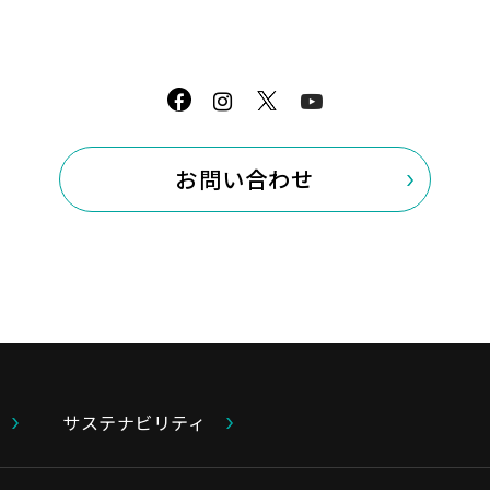
林 博行（はやし ひろゆき）
肥田 功（ひだ いさお)
3. 執行役員（2026年6月24日付）
氏名
お問い合わせ
平井 章雅（ひらい あ
阿形 千秋 （あがた 
森田 晃司（もりた 
本部担当、グループ責任者などは、下記
▼取締役・監査役 / 機能・事業の執行体
サステナビリティ
https://www.cataler.co.jp/company/b