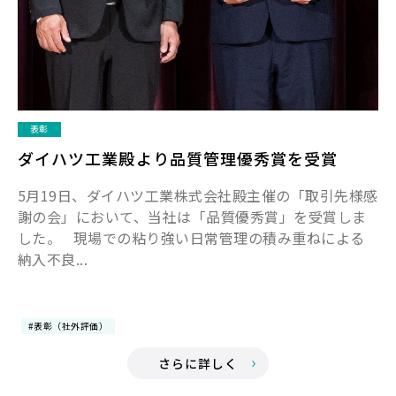
表彰
ダイハツ工業殿より品質管理優秀賞を受賞
5月19日、ダイハツ工業株式会社殿主催の「取引先様感
謝の会」において、当社は「品質優秀賞」を受賞しま
した。 現場での粘り強い日常管理の積み重ねによる
納入不良...
#表彰（社外評価）
さらに詳しく