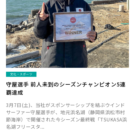
文化・スポーツ
守屋選手 前人未到のシーズンチャンピオン5連
覇達成
3月7日(土)、当社がスポンサーシップを結ぶウインド
サーファー守屋選手が、地元浜名湖（静岡県浜松市村
節海岸）で開催された今シーズン最終戦「TSUKASA浜
名湖フリースタ...