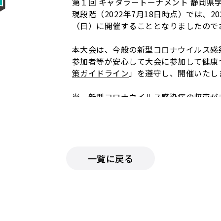
第１回 キャタラートーナメント 静岡県
現段階（2022年7月18日時点）では、20
（日）に開催することとなりましたので
本大会は、今般の新型コロナウイルス感
参加者等が安心して大会に参加して健康
策ガイドライン
」を遵守し、開催いたし
尚、新型コロナウイルス感染症の収束が
は状況により中止することもありますこ
※大会開催準備のため、現段階（2022
をご了承ください。
一覧に戻る
■日程
2022年 9月 4日（日）/ 9月 10日（
※予備日：9月17日（土）
※大会の様子は、後日
キャタラーYouT