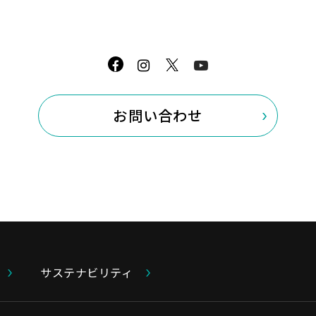
を放映予定
■会場
大東総合運動場 野球場（掛川市国安330
（開会式）
2022年 9月 4日（日） 午前8時～ 
お問い合わせ
★始球式ゲスト：
三木つばき（キャタラ
■主催
静岡県野球連盟
（主管：大東支部）
■特別協賛
キャタラー
サステナビリティ
■後援
掛川市
/
掛川市教育委員会
/
掛川市スポ