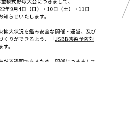
学童軟式野球大会につきまして、
22年9月4日（日）・10日（土）・11日
お知らせいたします。
染拡大状況を鑑み安全な開催・運営、及び
づくりができるよう、「
JSBB感染予防対
ます。
未だ不透明であるため、開催につきまして
とをご了承のほどお願い申し上げます。
年7月18日時点）でのご案内となりますこと
土）/ 9月11日（日）
ubeチャンネル
等で、ハイライトムービー