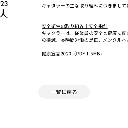
キャタラーの主な取り組みにつきまして
安全衛生の取り組み｜安全指針
キャタラーは、従業員の安全と健康に配
の撲滅、長時間労働の是正、メンタルヘ
健康宣言2020（PDF 1.5MB)
「健康経営優良法人認定制度」とは （
地域の健康課題に即した取組や日本健康
に優良な健康経営を実践している大企業
一覧に戻る
健康経営に取り組む優良な法人を「見え
企業や金融機関などから「従業員の健康
組んでいる法人」として社会的に評価を
目標としています。