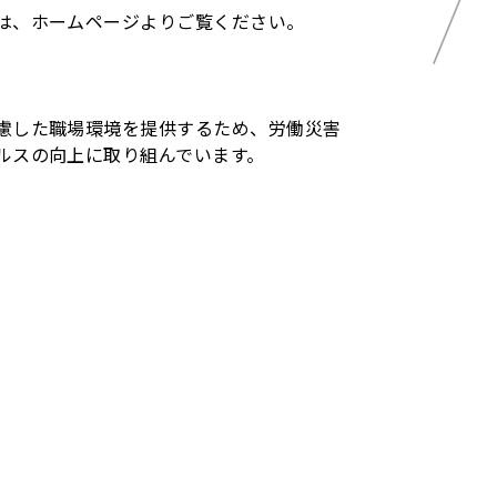
は、ホームページよりご覧ください。
慮した職場環境を提供するため、労働災害
ルスの向上に取り組んでいます。
経済産業省HP
より引用）
会議が進める健康増進の取組をもとに、特
や中小企業等の法人を顕彰する制度です。
る化」することで、従業員や求職者、関係
管理を経営的な視点で考え、戦略的に取り
受けることができる環境を整備することを