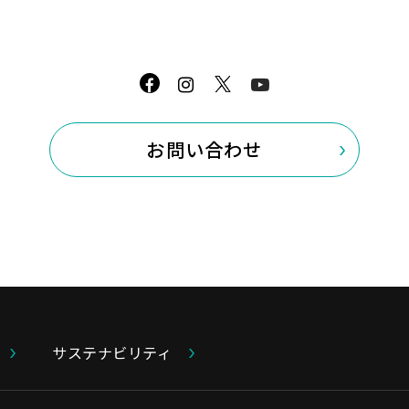
本制度では、規模の大きい企業や医療法
中小規模の企業や医療法人等を対象とし
り、それぞれ「健康経営優良法人」を認
#表彰（社外評価）
お問い合わせ
サステナビリティ