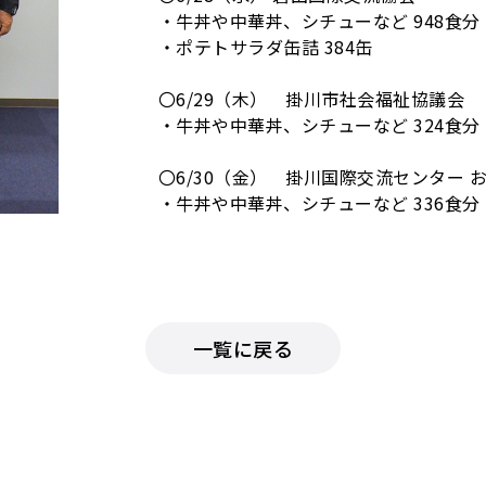
・牛丼や中華丼、シチューなど 948食分
・ポテトサラダ缶詰 384缶
〇6/29（木） 掛川市社会福祉協議会
・牛丼や中華丼、シチューなど 324食分
〇6/30（金） 掛川国際交流センター 
・牛丼や中華丼、シチューなど 336食分
・ポテトサラダ缶詰 216缶
※賞味期限が近づく災害用の備蓄食品
キャタラーは、グローバルビジョン202
一覧に戻る
も社会貢献活動を推進してまいります。
■理念体系｜キャタラー
キャタラーの理念体系は、企業の根本と