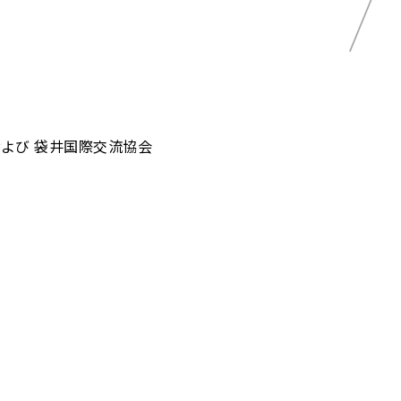
および 袋井国際交流協会
5で掲げている『絆』に基づき、これから
なる活動方針を明文化した「経営理念」、