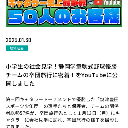
2025.01.30
地域社会
小学生の社会見学！静岡学童軟式野球優勝
チームの卒団旅行に密着！をYouTubeに公
開しました
第三回キャタラートーナメントで優勝した「焼津豊田
スポーツ少年団」の選手たちと保護者、チームの関係
者総勢
57
名が、卒団旅行先として１月
13
日（月）にキ
ャタラーに会社見学に訪れ、卒団旅行の様子を撮影し
てきました。